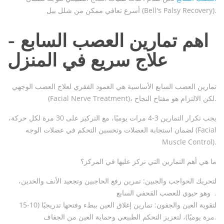
أسرع تعافي ممكن من شلل بيل (Bell's Palsy Recovery).
اهم تمارين العصب السابع -
علاج سريع في المنزل
تمارين العصب السابع الأساسية هي العمود الفقري لعلاج العصب الوجهي
(Facial Nerve Treatment)، لكن الالتزام هو مفتاح النجاح.
يجب تكرار التمارين 3-4 مرات يوميًا، مع التركيز على 30 مرة لكل حركة،
لضمان استجابة العضلات وتحسين التحكم في عضلات الوجه (Facial
Muscle Control).
ما هي أهم التمارين التي نركز عليها في المركز؟
لتحريك الحواجب والجبين: تمرين رفع الحاجبين وتجعيد الأنف والخدين،
وهو حيوي للعصب القحفي السابع .
لتقوية العين والجفون: تمارين إغلاق العين ببطء وفتحها تدريجيًا (10-15
مرة يوميًا)، لتعزيز التحكم الطبيعي وحماية العين من الجفاف.