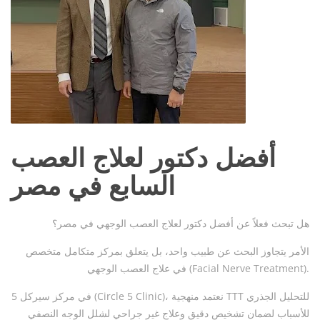
أفضل دكتور لعلاج العصب
السابع في مصر
هل تبحث فعلاً عن أفضل دكتور لعلاج العصب الوجهي في مصر؟
الأمر يتجاوز البحث عن طبيب واحد، بل يتعلق بمركز متكامل متخصص
في علاج العصب الوجهي (Facial Nerve Treatment).
في مركز سيركل 5 (Circle 5 Clinic)، نعتمد منهجية TTT للتحليل الجذري
للأسباب لضمان تشخيص دقيق وعلاج غير جراحي لشلل الوجه النصفي