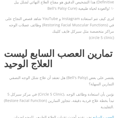
هذا التشخيص الدقيق هو مفتاح العلاج النهائي لشلل بيل (Definitive
Bell's Palsy Cure) والعودة لحياة طبيعية! ✨
شاهد قصص النجاح على YouTube و Instagram لترى كيف تتم استعادة
وظائف عضلات الوجه (Restoring Facial Muscular Functions) في
مراكز متخصصة مثل سيركل فايف كلينك
(circle 5 clinic)
تمارين العصب السابع ليست
العلاج الوحيد
هل تعتقد أن علاج شلل الوجه النصفي (Bell's Palsy) يقتصر على بعض
التمارين السهلة؟
في مركز سيركل 5 (Circle 5 Clinic)، نؤمن بأن استعادة وظائف الوجه
(Restore Facial Function) تبدأ بخطة علاج فردية دقيقة، تتجاوز التمارين
التقليدية.
العصب السابع
نحن نقدم أحدث تقنيات العلاج الطبيعي للوجه لضمان