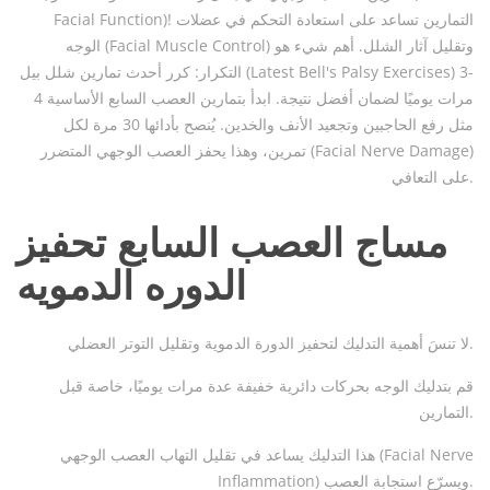
Facial Function)! التمارين تساعد على استعادة التحكم في عضلات
الوجه (Facial Muscle Control) وتقليل آثار الشلل. أهم شيء هو
التكرار: كرر أحدث تمارين شلل بيل (Latest Bell's Palsy Exercises) 3-
4 مرات يوميًا لضمان أفضل نتيجة. ابدأ بتمارين العصب السابع الأساسية
مثل رفع الحاجبين وتجعيد الأنف والخدين. يُنصح بأدائها 30 مرة لكل
تمرين، وهذا يحفز العصب الوجهي المتضرر (Facial Nerve Damage)
على التعافي.
مساج العصب السابع تحفيز
الدوره الدمويه
لا تنسَ أهمية التدليك لتحفيز الدورة الدموية وتقليل التوتر العضلي.
قم بتدليك الوجه بحركات دائرية خفيفة عدة مرات يوميًا، خاصة قبل
التمارين.
هذا التدليك يساعد في تقليل التهاب العصب الوجهي (Facial Nerve
Inflammation) ويسرّع استجابة العصب.