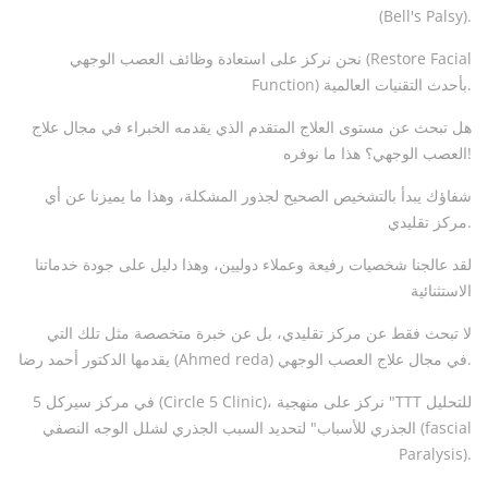
(Bell's Palsy).
نحن نركز على استعادة وظائف العصب الوجهي (Restore Facial
Function) بأحدث التقنيات العالمية.
هل تبحث عن مستوى العلاج المتقدم الذي يقدمه الخبراء في مجال علاج
العصب الوجهي؟ هذا ما نوفره!
شفاؤك يبدأ بالتشخيص الصحيح لجذور المشكلة، وهذا ما يميزنا عن أي
مركز تقليدي.
لقد عالجنا شخصيات رفيعة وعملاء دوليين، وهذا دليل على جودة خدماتنا
الاستثنائية
لا تبحث فقط عن مركز تقليدي، بل عن خبرة متخصصة مثل تلك التي
يقدمها الدكتور أحمد رضا (Ahmed reda) في مجال علاج العصب الوجهي.
في مركز سيركل 5 (Circle 5 Clinic)، نركز على منهجية "TTT للتحليل
الجذري للأسباب" لتحديد السبب الجذري لشلل الوجه النصفي (fascial
Paralysis).