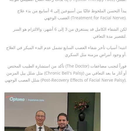
يبدأ التحسن الملحوظ غالبًا بين أسبوعين إلى 4 أسابيع من بدء علاج
العصب الوجهي (Treatment for Facial Nerve).
لكن الشفاء الكامل قد يستغرق من 3 إلى 6 أشهر، والالتزام هو السر
لتقصير مدة التعافي.
انتبه! أسباب تأخر شفاء العصب السابع تشمل عدم البدء المبكر في العلاج
أو وجود أمراض مزمنة مثل السكري.
تأكد من استشارة الطبيب المختص (The Doctor) فوراً لتجنب مضاعفات
مثل شلل بيل المزمن (Chronic Bell's Palsy) أو آثار ما بعد التعافي من
شلل العصب الوجهي (Post-Recovery Effects of Facial Nerve Palsy).