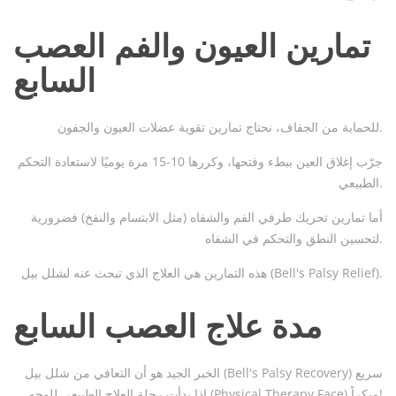
تمارين العيون والفم العصب
السابع
للحماية من الجفاف، نحتاج تمارين تقوية عضلات العيون والجفون.
جرّب إغلاق العين ببطء وفتحها، وكررها 10-15 مرة يوميًا لاستعادة التحكم
الطبيعي.
أما تمارين تحريك طرفي الفم والشفاه (مثل الابتسام والنفخ) فضرورية
لتحسين النطق والتحكم في الشفاه.
هذه التمارين هي العلاج الذي تبحث عنه لشلل بيل (Bell's Palsy Relief).
مدة علاج العصب السابع
الخبر الجيد هو أن التعافي من شلل بيل (Bell's Palsy Recovery) سريع
إذا بدأت رحلة العلاج الطبيعي للوجه (Physical Therapy Face) مبكراً!