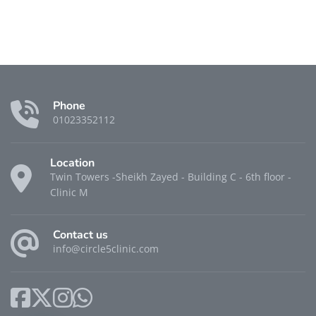
Phone
01023352112
Location
Twin Towers -Sheikh Zayed - Building C - 6th floor -
Clinic M
Contact us
info@circle5clinic.com