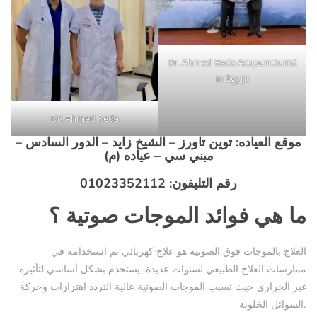
Dr. Ahmed Reda Acupuncturist
in Egypt
Dr. Ahmed Reda
موقع العياده:
توين تاورز – الشيخ زايد – الدور السادس –
مبني سي – عياده (م)
رقم التليفون
: 01023352112
ما هي فوائد الموجات صوتية ؟
العلاج بالموجات فوق الصوتية هو علاج كهربائي تم استخدامه في
ممارسات العلاج الطبيعي لسنوات عديدة. يستخدم بشكل أساسي لتأثيره
غير الحراري حيث تسبب الموجات الصوتية عالية التردد اهتزازات وحركة
السوائل الخلوية.