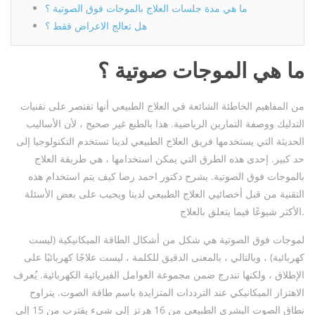
ما هي مدة جلسات العلاج بالموجات فوق الصوتية ؟
هل تعالج الاعراض فقط ؟
ما هي
الموجات صوتية
؟
من المفاهيم الخاطئة الشائعة في العلاج الطبيعي أنها تقتصر على تقنيات
التدليك ووصفة التمارين الرياضية. هذا بالطبع غير صحيح ، لأن الأساليب
الحديثة التي يستخدمها فريق العلاج الطبيعي لدينا تستخدم التكنولوجيا إلى
حد كبير. إحدى هذه الطرق التي يمكن استخدامها ، هي طريقة العلاج
بالموجات فوق الصوتية. يشرح دكتور احمد رضا كيف يتم استخدام هذه
التقنية من قبل أخصائيي العلاج الطبيعي لدينا ويجيب على بعض الأسئلة
الأكثر شيوعًا فيما يتعلق بالعلاج.
لموجات فوق الصوتية هي شكل من أشكال الطاقة الميكانيكية (ليست
كهربائية) ، وبالتالي ، بالمعنى الدقيق للكلمة ، ليست علاجًا كهربائيًا على
الإطلاق ، ولكنها تندرج ضمن مجموعة العوامل الفيزيائية الكهربائية. يُعرف
الاهتزاز الميكانيكي عند الترددات المتزايدة باسم طاقة الصوت. يتراوح
نطاق الصوت البشري الطبيعي من 16 هرتز إلى شيء يقترب من 15 إلى