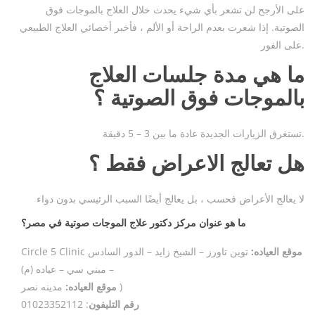
على الأرجح لن تشعر بأي شيء يحدث خلال العلاج بالموجات فوق
الصوتية. إذا شعرت بعدم الراحة أو الألم ، فأخبر أخصائي العلاج الطبيعي
على الفور.
ما هي مدة جلسات العلاج
بالموجات فوق الصوتية
؟
تستغرق الزيارات الجديدة عادة ما بين 3 – 5 دقيقة.
هل تعالج الاعراض فقط ؟
لا يعالج الأعراض فحسب ، بل يعالج أيضًا السبب الرئيسي بدون دواء
ما هو عنوان مركز دكتور علاج الموجات صوتية في مصر؟
موقع العياده:
توين تاورز – الشيخ زايد – الدور السادس
Circle 5 Clinic
– مبني سي – عياده (م)
مدينه نصر )
موقع العياده:
رقم التليفون
: 01023352112