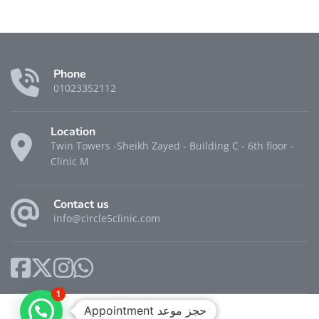
Phone
01023352112
Location
Twin Towers -Sheikh Zayed - Building C - 6th floor -
Clinic M
Contact us
info@circle5clinic.com
1
Appointment حجز موعد