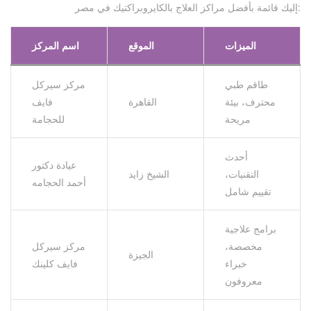
إليك قائمة بأفضل مراكز العلاج بالكايروبراكتيك في مصر:
الميزات
الموقع
اسم المركز
طاقم طبي
مركز سيركل
محترف، بيئة
القاهرة
فايف
مريحة
للحجامة
أحدث
عيادة دكتور
التقنيات،
الشيخ زايد
أحمد الحجامه
تقييم شامل
برامج علاجية
مخصصة،
مركز سيركل
الجيزة
خبراء
فايف كلينك
معروفون