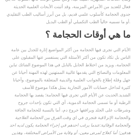
فعال للعديد من الأمراض المزمنة، وقد أثبتت الأبحاث العلمية الحديثة
جدوى الحجامة كأسلوب علمي قديم، بل من أبرز أساليب الطب التقليدي
أو ما نسميه حالياً الطب التكميلي أو الطب البديل.
ما هي أوقات الحجامة ؟
الأيام التي تجرى فيها الحجامة من أكثر المواضيع إثارة للجدل بين عامة
الناس بل تكاد تكون من أكثر الأسئلة التي يستفسر عنها المقبلون على
الحجامة، ويزيد من اختلاط الحابل بالنابل في هذا الموضوع الشائك تباين
المعلومات والنصائح التي يقدمها غالبية الممتهنين لهذه المهنة أحيانا عن
جهل وقلة إطلاع بالجوانب العلمية والدينية المتعلقة بالموضوع، وأحيانا
كثيرة لتداخل حسابات الأمور التجارية بمثل هكذا موضوع للأسف
الشديد.الحديث عن الأيام التي تجرى فيها الحجامة؛ يقصد بها الحجامة
الرطبة أو ما تسمى الحجامة الدموية، أي التي تكون بإحداث جروح
وشرطات على الجلد ويرافقها خروج دم، أما بالنسبة للحجامة الجافة
والحجامة الإنزلاقية فتجرى في اي وقت
.الفرق بين الحجامة العلاجية
والحجامة الوقائية:عندما يرغب احدهم في إجراء الحجامة يكون لديه احد
هدفين؛ أما كعلاج لمرض معين، أو وقاية من الأمراض المختلفة، وهذين