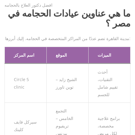
افضل دكتور العلاج بالحجامه
ما هي عناوين عيادات الحجامه في
مصر ؟
مدينة القاهرة تضم عددًا من المراكز المتخصصة في الحجامه. إليك أبرزها:
الميزات
الموقع
اسم المركز
أحدث
التقنيات،
الشيخ زايد –
Circle 5
تقييم شامل
توين تاورز
clinic
للجسم
التجمع
برامج علاجية
الخامس –
سيركل فايف
مخصصة،
تريفيوم
كلينك
لكل مريض
بيزنس