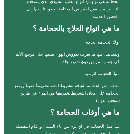
الحجامة هي نوع من أنواع الطب التقليدي الذي يستخدم
للتخلص من بعض الأمراض المختلفة، ويعود تاريخها إلى
العصور القديمة.
ما هي انواع العلاج بالحجامة ؟
أولاً: الحجامة الجافة
ويستعمل فيها ما يعرف بكؤوس الهواء يضعها على موضع الألم
في جسم المريض دون شرط جلده
ثانياً: الحجامة الرطبة
تختلف عن الحجامة الجافة بتشريط الجلد تشريطاً خفيفاً ووضع
الحجامه على مكان التشريط وتفريغها من الهواء عن طريق
(سحب الهواء)
ما هي أوقات الحجامة ؟
يتم عمل الحجامه في اي يوم من ايام السنه ( والايام المفضله
هي ايام ١٧ و ١٩ و ٢١ من كل شهر هجري )