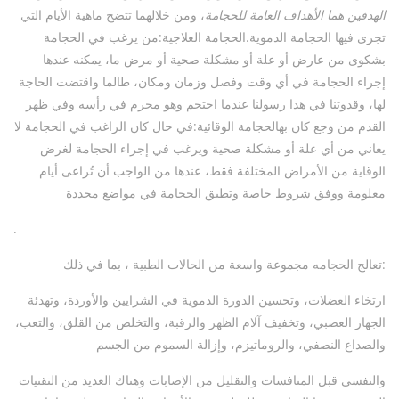
الهدفين هما الأهداف العامة للحجامة
، ومن خلالهما تتضح ماهية الأيام التي
تجرى فيها الحجامة الدموية.الحجامة العلاجية:من يرغب في الحجامة
بشكوى من عارض أو علة أو مشكلة صحية أو مرض ما، يمكنه عندها
إجراء الحجامة في أي وقت وفصل وزمان ومكان، طالما واقتضت الحاجة
لها، وقدوتنا في هذا رسولنا عندما احتجم وهو محرم في رأسه وفي ظهر
القدم من وجع كان بهالحجامة الوقائية:في حال كان الراغب في الحجامة لا
يعاني من أي علة أو مشكلة صحية ويرغب في إجراء الحجامة لغرض
الوقاية من الأمراض المختلفة فقط، عندها من الواجب أن تُراعى أيام
معلومة ووفق شروط خاصة وتطبق الحجامة في مواضع محددة
.
تعالج الحجامه مجموعة واسعة من الحالات الطبية ، بما في ذلك:
ارتخاء العضلات، وتحسين الدورة الدموية في الشرايين والأوردة، وتهدئة
الجهاز العصبي، وتخفيف آلام الظهر والرقبة، والتخلص من القلق، والتعب،
والصداع النصفي، والروماتيزم، وإزالة السموم من الجسم
والنفسي قبل المنافسات والتقليل من الإصابات وهناك العديد من التقنيات