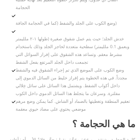
الحجامة
وضع الكوب على الجلد والشفط (كما في الحجامة الجافة)
خدش الجلد؛ حيث يتم عمل شقوق صغيرة (طولها ١-٢ ملليمتر
وبعمق 0.1 ملليمتر) سطحية متعددة لحاجز الجلد وذلك باستخدام
مشرط معقم. وتساعد هذه الشقوق على إفراز السوائل التي
تجمعت داخل الجلد المرتفع بفعل الشفط
وضع الكوب على الموضع الذي تم إجراء الشقوق فيه والشفط
مجدداً. في هذه الخطوة يتم إفراز خليط من السائل الدموي إلى
داخل أكواب الشفط. ويشتمل هذا السائل على سائل خِلالي
مفلترة. وسرعان ما يتجلط هذا السائل الدموي داخل الكوب
تعقيم المنطقة وتغطيتها بالضماد أو الشاش. كما يمكن وضع مرهم
موضعي يحتوي على مضاد حيوي معقمة
ما هي
الحجامة
؟
كلمة الحجامة مشتقة من حَجَمَ وحَجَّمَ، نقول: حجَّم فلانٌ الأمر أي: أعاده