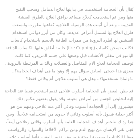
يُقال بأن الحجامة استخدمت في بدايتها لعلاج الدمامل وسحب التقيح
منها ومن ثم استخدمت كعلاج مساعد يرافق العلاج بالطرق الصينية
القديمة.. وبعد أن أثبتت هذه الوسيلة العلاجية كفاءتها تطورت واتسعت
طرق العلاج بها لتشمل أمراض عديدة.. وكان من أبرز دواعي استخدام
الصينيين لها لطرد البرودة من ممرات الطاقة بالجسم باستخدام كاسات
خاصة أطلق عليها الكاسات الدافئة (fire Cupping) فكانت تسخن كاسات
البامبو في مغلي الأعشاب قبل وضعها على جسم المريض، كما كانت
توصف الحجامة لعلاج آلام المفاصل والعضلات وبالذات المرتبطة بالبرودة..
مغزى هذا حديثي السابق سؤال مهم إلا وهو: ما هي أهداف الحجامة؟..
ولماذا نستخدمها؟.. وهل هي أسلوب علاجي أم وقائي فقط؟!..
قد يظن البعض بأن الحجامة أسلوب علاجي قديم استخدم فقط عند الحاجة
إليه لتخليص الجسم من أمراض معينة، وقد يقول بعضهم عكس ذلك
فيشيرون إلى أن الحجامة أسلوب وقائي أكثر منه علاجي ومنهم من هو
أكثر جدلية فيقول بأنه أسلوب وقائي لا جدوى من استخدامه علاجياً.. وبين
هذا وذاك تتلخص أهداف الحجامة العامة بأنها أسلوب وقائي وعلاجي أيضاً،
فهي تقي الإنسان من تهيج الدم ومن تراكم الأخلاط والشوارد والرواسب
وبقايا الكائنات المجهرية الميتة فيه، وفي نفس الوقت فأنها أسلوب علاجي