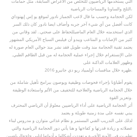
التي يستخدمها الرياضيون للتخلص من الأعراض السابقة، مثل حمامات
الثلج والساونا والمساجات الرياضية،
لكن الحجامة وحسب ما قال لاعب الجمباز نادور لموقع يو إس إيهتوداي
كانت أفضل من أي شيء آخر جربه وأضاف ايضا نادور كان ذلك السر
الذي استخدمته خلال العام الماضيللحفاظ على صحتي.. لقد وقاني من
كثير من الإصابات و المتاعب ويبدو أن فيلبس السباح الأمريكي المشهور
يعتمد تقنية الحجامة منذ وقت طويل فقد نشر منذ حوالي العام صورة له
على الإنستغرام خلال إجراء عملية الحجامة له من قبل الطاقم الطبي,
وظهور العلامات الداكنة على
ظهره خلال منافسات أولمبياد ريو دي جانيرو 2016.
يقوم أطباؤنا بإجراء فحوصات وظيفية ويوصون ببرامج تأهيل شاملة من
خلال الحجامة الرياضية والعلاجية للتخفيف من الألم واستعادة الوظيفة
وتعزيز القوة.
أثر الحجامة الرياضية على أداء الرياضيين معلومٌ أن الرياضي المحترف
يبني نفسه على مدة زمنية طويلة و يعتمد
لذلك على التدريب الفني المستمر و نظام غذائي متوازن و مدروس لبناء
عضلاته و زيادة قدرتها و كفاءتها و هنا يأتي دور الحجامة الرياضية والتي
تطورت في الآونة الأخيرة و تعددت أشكالها و أدواتها لتلبي حاجةالرياضيين