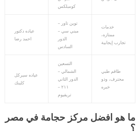
كومبلكس
توين تاور –
خدمات
مبني سي –
عياده دكتور
ممتازه،
الدور
احمد رضا
تجارب إيجابية
السادس
التسعين
طاقم طبي
الشمالي –
عياده سيركل
محترف، وذو
الدور الثاني
كلينك
خبره
٢١١ –
تريفيوم
ما هو افضل مركز حجامة في مصر
؟