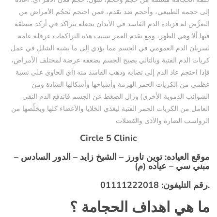
إلى حجمه الطبيعي، وأحجم ضد تقدم، فمن احتجم تحجُم الأمراض من
التعرُّض له فزيادة الدم الفاسد في الأبدان يجعله يتراكد في أركد منطقة
فيها ألا وهي الظهر، ومع تقدم العمر تسبب هذه التراكمات عرقلة عامة
لسريان الدم العمومي في الجسم مما يؤدي إلى ما يشبه الشلل في عمل
كريات الدم الفتية وبالتالي يصبح الجسم بضعفه عرضة لمختلف الأمراض،
فإذا احتجم عاد الدم إلى نصابه وذهب الفاسد منه (أي الحاوي على نسبة
عظمى من الكريات الحمر الهرمة وأشباحها وأشكالها الشاذة ومن
الشوائب الدموية الأخرى) وزال الضغط عن الجسم فاندفع الدم النقي
العامل من الكريات الحمر الفتية ليغذي الخلايا والأعضاء كلها ويخلِّصها من
الرواسب الضارة والأذى والفضلات
Circle 5 Clinic
موقع العياده:
توين تاورز – الشيخ زايد – الدور السادس –
مبني سي – عياده (م)
: 01111222018.
رقم التليفون
ما هي اهداف الحجامة ؟