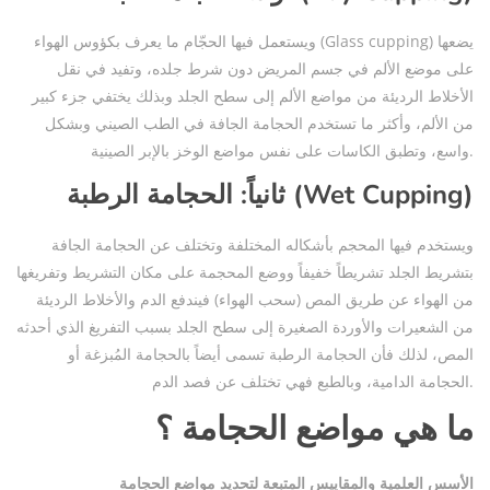
ويستعمل فيها الحجّام ما يعرف بكؤوس الهواء (Glass cupping) يضعها
على موضع الألم في جسم المريض دون شرط جلده، وتفيد في نقل
الأخلاط الرديئة من مواضع الألم إلى سطح الجلد وبذلك يختفي جزء كبير
من الألم، وأكثر ما تستخدم الحجامة الجافة في الطب الصيني وبشكل
واسع، وتطبق الكاسات على نفس مواضع الوخز بالإبر الصينية.
)
ثانياً: الحجامة الرطبة (Wet Cupping
ويستخدم فيها المحجم بأشكاله المختلفة وتختلف عن الحجامة الجافة
بتشريط الجلد تشريطاً خفيفاً ووضع المحجمة على مكان التشريط وتفريغها
من الهواء عن طريق المص (سحب الهواء) فيندفع الدم والأخلاط الرديئة
من الشعيرات والأوردة الصغيرة إلى سطح الجلد بسبب التفريغ الذي أحدثه
المص، لذلك فأن الحجامة الرطبة تسمى أيضاً بالحجامة المُبزغة أو
الحجامة الدامية، وبالطبع فهي تختلف عن فصد الدم.
ما هي مواضع الحجامة ؟
الأسس العلمية والمقاييس المتبعة لتحديد مواضع الحجامة