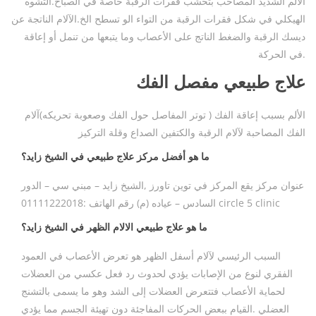
الألم الشديد المصاحب بتخشب فقرات الرقبة خاصة في الصباح.التشوه
الهيكلي في شكل فقرات الرقبة من التواء الو تسطح الخ.الآلام الناتجة عن
ديسك الرقبة والضغط الناتج على الأعصاب وما يتبعها من تنمل أو إعاقة
في الحركة.
علاج طبيعي مفصل الفك
الألم بسبب إعاقة الفك ( توتر المفاصل حول الفك وصعوبة تحريكه)آلام
الفك المصاحبة لآلام الرقبة والكتفين الصداع وقلة التركيز
ما هو أفضل مركز علاج طبيعي في الشيخ زايد؟
عنوان مركز يقع المركز في توين تاورز ,الشيخ زايد – مبني سي – الدور
السادس – عياده (م) رقم الهاتف :01111222018 circle 5 clinic
ما هو علاج طبيعي الالام الظهر في الشيخ زايد؟
السبب الرئيسي لآلام أسفل الظهر هو تعرض الأعصاب في العمود
الفقري لنوع من الإصابات يؤدي لحدوث رد فعل عكسي من العضلات
لحماية الأعصاب فتتعرض العضلات إلى الشد وهو ما يسمى بالتشنج
العضلي .القيام ببعض الحركات المفاجئة دون تهيئة الجسم مما يؤدي