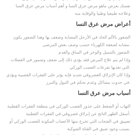
نفسك بعرض ماهو مرض عرق النسا و أهم أسباب مرض عرق النسا
وعلاجه طبيعيا وطبيا والوقاية منه
أعراض مرض عرق النسا
الشعور بالألم الحاد في الأرجل المصابة وضعف بها وهذا الشعور يكون
مشابه لصعقة الكهرباء حسب وصف بعض المرضى.
الشعور بالتنميل والوخز في الساق والقدم.
وإذا لم يتم علاج المرض فقد يؤدي ذلك إلى ضعف وضمور في العضلات
التي تغذيها تفرعات العصب الوركي.
وإذا كان الإنزلاق الغضروفي شديد فإنه يؤثر على الفقرات العصبية ويؤدي
في حدوث مشاكل وعدم تحكم في التبول والتبرز.
أسباب مرض عرق النسا
التهاب أو الضغط على جذور العصب الوركي في منطقة الفقرات القطنية
أسفل الظهر الناتج عن إنزلاق غضروفي في الفقرات القطنية.
تضييق في الفتحات التي تخرج منها الأعصاب المكونة للعصب الوركي أو
بسبب وجود ضيق في القناة الشوكية.