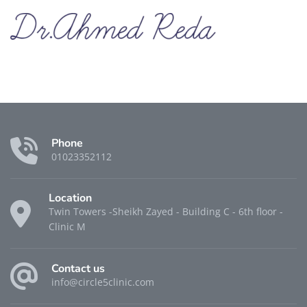
Phone
01023352112
Location
Twin Towers -Sheikh Zayed - Building C - 6th floor -
Clinic M
Contact us
info@circle5clinic.com