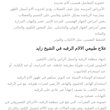
خشونة المفاصل فتسبب آلام شديدة .
الأمراض المزمنة مثل تليف العضلات يؤدي لحدوث آلام أسفل الظهر .
ممارسة الرياضة بشكل خاطئ وقاسي على الجسم والعضلات .
بعض أمراض الجهاز الهضمي، كقرحة الإثنى عشر والتهاب المرارة.
بعض أمراض الجهاز البولي والتناسلي، مثل المغص الكلوي والحالب
والمثانة.
الضغط النفسي، مثل الاكتئاب والتوتر.
علاج طبيعي الالام الرقبه في الشيخ زايد
إجهاد منطقة الرقبة وأسفل الرأس وأعلى الكتفين.
الجلوس لفترات طويلة بطريقة خاطئة، عند الدراسة، أو عند الكتابة، أو
عند استخدام الحاسوب.
استخدام الوسادة السيئة عند النوم، يساهم في ظهور آلام الرقبة.
استخدام الهاتف الخليوي والهاتف الأرضي لفترات طويلة، مع ثني الرقبة
ناحية الكتف، ما يضيف إجهاداً غير عادي على الرقبة.
التهابات عضلية مزمنة.
خشونة في الفقرات، التي تقع في منطقة الرقبة،-الانزلاق الغضروفي في
الفقرات العنقية. وفي هذه الحالات قد تمتد الآلام لتشمل الكتف والذراع