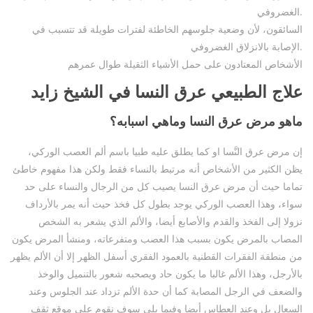
الغضروفي.
السائقون، لأن وضعية جلوسهم الخاطئة لفترات طويلة قد تتسبب في
الإصابة بالانزلاق الغضروفي.
الأشخاص المعتادون على حمل الأشياء الثقيلة طوال عمرهم
علاج الطبيعي عرق النسا في الشيخ زايد
ماهو مرض عرق النسا وماهي اسبابه؟
إن مرض عرق النَّسا او كما يطلق عليه طبيا باسم ألم العصب الوركي،
يظن الكثير من الأشخاص أنه مرتبط بالنساء فقط ولكن هذا مفهوم خاطئ
تماما حيث أن مرض عرق النسا يصيب كل من الرجال والنساء على حد
سواء، وهذا العصب الوركي يوجد بطول كل فخذ حيث أنه يمر بالأرداف
نزولا إلى الفخذ والقدم والأصابع أيضا، والألم الذي يشعر به الشخص
المصاب بالمرض يكون بسبب هذا العصب ومتفرعاته، ومنشأ المرض يكون
من منطقة الفقرات القطنية بالعمود الفقري أسفل الظهر إلا أن الألم يظهر
بالأرجل، وهذا الألم غالبا ما يكون حاد ويصحبه شعور بالتنميل والوخذ
والضعف في الرجل المصابة كما أن حدة الألم تزداد عند الجلوس وعند
السعال بل وعند العطاس أيضا وفيما يلي سوف نقوم على موقع ثقف