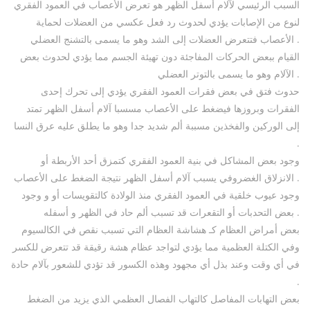
السبب الرئيسي لآلام أسفل الظهر هو تعرض الأعصاب في العمود الفقري
لنوع من الإصابات يؤدي لحدوث رد فعل عكسي من العضلات لحماية
الأعصاب فتتعرض العضلات إلى الشد وهو ما يسمى بالتشنج العضلي .
القيام ببعض الحركات المفاجئة دون تهيئة الجسم مما يؤدي لحدوث بعض
الآلام وهو ما يسمى بالتوتر العضلي .
حدوث فتق في بعض فقرات العمود الفقري يؤدي إلى تحرك إحدى
الفقرات وبروزها فيضغط على الأعصاب مسسبا آلام أسفل الظهر تمتد
إلى الوركين والفخذين مسببة ألم شديد جدا وهو ما يطلق عليه عرق النسا
.
وجود بعض المشاكل في بنية العمود الفقري كتمزق أحد الأربطة أو
الانزلاق الغضروفي يسبب آلام أسفل الظهر نتيجة الضغط على الأعصاب .
وجود عيوب خلقية في العمود الفقري منذ الولادة كالتقويسات أو و وجود
بعض التحدبات أو التقعرات قد تسبب ألم حاد في الظهر و أسفله .
بعض أمراض العظام كـ هشاشة العظام التي تسبب نقص في الكالسيوم
وفي الكتلة العظمية مما يؤدي لتواجد عظام هشة رقيقة قد تتعرض للكسر
في أي وقت وعند بذل أي مجهود وهذه الكسور قد تؤدي للشعور بآلام حادة
.
بعض التهابات المفاصل كالتهاب الفصال العظمي الذي يزيد من الضغط