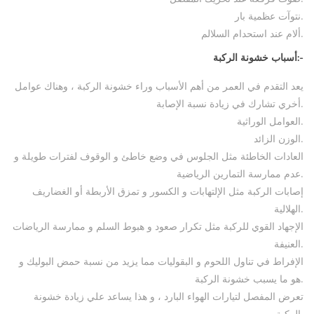
نتوآت عظمية بار.
ألام عند استحدام السلالم.
أسباب خشونة الركبة:-
يعد التقدم في العمر من أهم الأسباب وراء خشونة الركبة ، وهناك عوامل
أخري تشارك في زيادة نسبة الإصابة.
العوامل الوراثية.
الوزن الزائد.
العادات الخاطئة مثل الجلوس في وضع خاطئ و الوقوف لفترات طويلة و
عدم ممارسة التمارين الرياضية.
إصابات الركبة مثل الإلتهابات و الكسور و تمزق الأربطة أو الغضاريف
الهلالية.
الإجهاد القوي للركبة مثل تكرار صعود و هبوط السلم و ممارسة الرياضات
العنيفة.
الإفراط في تناول اللحوم و البقوليات مما يزيد من نسبة حمض البوليك و
هو ما يسبب خشونة الركبة.
تعرض المفصل لتيارات الهواء البارد ، و هذا يساعد علي زيادة خشونة
الركبة.