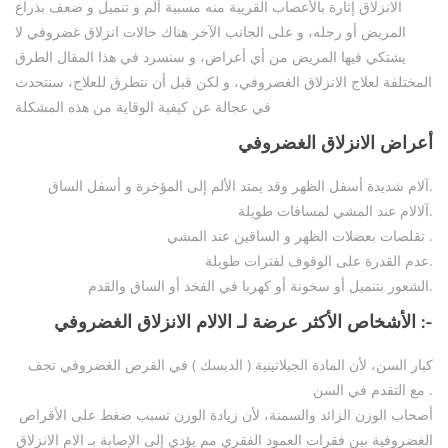
الانزلاق إثارة بالأعصاب القريبة منه مسببة ألم و تنميل و ضعف بذراع
المريض أو رجله، و على الجانب الآخر هناك حالات انزلاق غضروفي لا
يشتكي فيها المريض من أي أعراض، و سنسرد في هذا المقال الطرق
المختلفة لعلاج الانزلاق الغضروفي، و لكن قبل أن نتطرق للعلاج، سنتحدث
في عجالة عن كيفية الوقاية من هذه المشكلة
أعراض الانزلاق الغضروفي
آلام شديدة أسفل الظهر وقد يمتد الألم إلى المؤخرة و أسفل الساق.
آلالام عند المشي لمسافات طويلة.
تقلصات بعضلات الظهر و الساقين عند المشي .
عدم القدرة على الوقوف لفترات طويلة.
الشعور بتنميل أو سخونة أو كهربا في الفخد أو الساق والقدم.
الأشخاص الأكثر عرضة لـ الالام الانزلاق الغضروفي :-
كبار السن، لأن المادة الجيلاتينية ( الديسك ) في القرص الغضروفي تجف
مع التقدم في السن .
أصحاب الوزن الزائد والسمنة، لأن زيادة الوزن تسبب ضغط على الأقراص
الغضروفية بين فقرات العمود الفقري مم يؤدي إلى الإصابة بـ الام الانزلاق