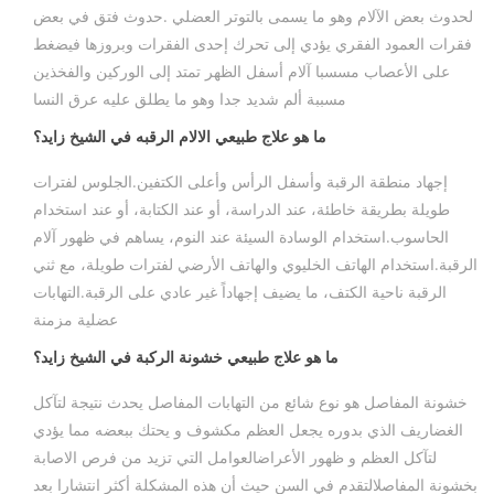
لحدوث بعض الآلام وهو ما يسمى بالتوتر العضلي .حدوث فتق في بعض
فقرات العمود الفقري يؤدي إلى تحرك إحدى الفقرات وبروزها فيضغط
على الأعصاب مسسبا آلام أسفل الظهر تمتد إلى الوركين والفخذين
مسببة ألم شديد جدا وهو ما يطلق عليه عرق النسا
ما هو علاج طبيعي الالام الرقبه في الشيخ زايد؟
إجهاد منطقة الرقبة وأسفل الرأس وأعلى الكتفين.الجلوس لفترات
طويلة بطريقة خاطئة، عند الدراسة، أو عند الكتابة، أو عند استخدام
الحاسوب.استخدام الوسادة السيئة عند النوم، يساهم في ظهور آلام
الرقبة.استخدام الهاتف الخليوي والهاتف الأرضي لفترات طويلة، مع ثني
الرقبة ناحية الكتف، ما يضيف إجهاداً غير عادي على الرقبة.التهابات
عضلية مزمنة
ما هو علاج طبيعي خشونة الركبة في الشيخ زايد؟
خشونة المفاصل هو نوع شائع من التهابات المفاصل يحدث نتيجة لتآكل
الغضاريف الذي بدوره يجعل العظم مكشوف و يحتك ببعضه مما يؤدي
لتآكل العظم و ظهور الأعراضالعوامل التي تزيد من فرص الاصابة
بخشونة المفاصلالتقدم في السن حيث أن هذه المشكلة أكثر انتشارا بعد