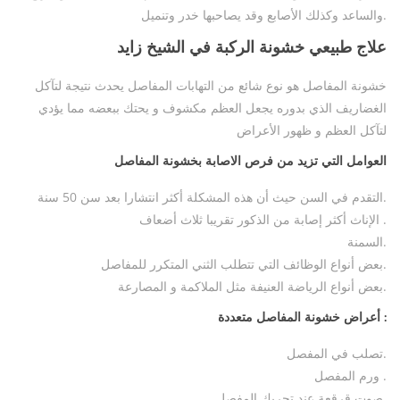
والساعد وكذلك الأصابع وقد يصاحبها خدر وتنميل.
علاج طبيعي خشونة الركبة في الشيخ زايد
خشونة المفاصل هو نوع شائع من التهابات المفاصل يحدث نتيجة لتآكل
الغضاريف الذي بدوره يجعل العظم مكشوف و يحتك ببعضه مما يؤدي
لتآكل العظم و ظهور الأعراض
العوامل التي تزيد من فرص الاصابة بخشونة المفاصل
التقدم في السن حيث أن هذه المشكلة أكثر انتشارا بعد سن 50 سنة.
الإناث أكثر إصابة من الذكور تقريبا ثلاث أضعاف .
السمنة.
بعض أنواع الوظائف التي تتطلب الثني المتكرر للمفاصل.
بعض أنواع الرياضة العنيفة مثل الملاكمة و المصارعة.
أعراض خشونة المفاصل متعددة :
تصلب في المفصل.
ورم المفصل .
صوت قرقعة عند تحريك المفصل.