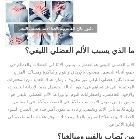
دكتور علاج الفايبرومايالجيا الألم العضلي الليفي
ما الذي يسبب الألم العضلي الليفي؟
الألم العضلي الليفي هو اضطراب يسبب آلامًا في العضلات والعظام في
جميع أنحاء الجسم، مصحوبًا بالإرهاق والنوم والذاكرة ومشاكل المزاج.
سبب الألم العضلي الليفي غير معروف، ولكن هناك العديد من المحفزات
المحتملة التي قد تساهم في تطور الحالة. وتشمل هذه: الإصابة الخطيرة،
والإجهاد العاطفي، واضطرابات النوم، والوراثة. الألم العضلي الليفي هو
مرض مزمن طويل الأمد يسبب آلامًا في العضلات وآلامًا في المفاصل
وإرهاقًا.قد يأتي الألم ويختفي، وعادة ما يكون أكثر حدة في الصباح. لسوء
الحظ، لا يوجد علاج للفيبروميالغيا. ومع ذلك، تتوفر علاجات للمساعدة في
إدارة الأعراض
من يُصاب بالفيبروميالغيا؟