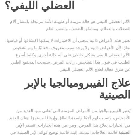
العضلي الليفي؟
الألم العضلي الليفي هو حالة مزمنة أو طويلة الأمد مرتبطة بانتشار آلام
العضلات والعظام، ومناطق الضعف، والتعب العام
تعتبر هذه الأعراض ذاتية بمعنى أن الاختبارات لا يمكنها اكتشافها أو قياسها.
نظرًا لأن الأعراض ذاتية ولا يوجد سبب معروف، فغالبًا ما يتم تشخيص
الألم العضلي الليفي بشكل خاطئ على أنه حالة أخرى. وكلما أسرع
الطبيب في قبول هذا التشخيص، زادت الفرص. سيبحث المجتمع الطبي
عن طرق فعالة لعلاج الألم العضلي الليفي
علاج الفيبروميالجيا بالإبر
الصينية
يُعتبر الفيبروميالجيا من الأمراض المزمنة التي تُعاني منها العديد من
الأشخاص، وتسبب لهم آلامًا واسعة النطاق وإرهاقًا مستمرًا. هناك العديد
من الخيارات لعلاج هذا المرض، ومن بين هذه الخيارات، تتصدر
الإبر
الصينية
قائمة العلاجات البديلة. إليك قائمة توضح فوائد الإبر الصينية في