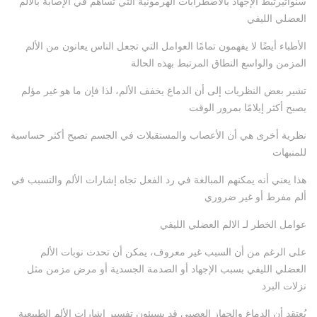
سنواتيرتبط الإجهاد بالاضطرابات الهرمونية التي تساهم في الإصابة بالألم
العضلي الليفي
الأطباء أيضًا لا يفهمون تمامًا العوامل التي تجعل الناس يعانون من الألم
المزمن والواسع النطاق المرتبط بهذه الحالة
تشير بعض النظريات إلى أن الدماغ يخفف الألم، لذا فإن ما هو غير مؤلم
يصبح أكثر إيلامًا بمرور الوقت
نظرية أخرى هي أن الأعصاب والمستقبلات في الجسم تصبح أكثر حساسية
للمنبهات
هذا يعني أنه يمكنهم المبالغة في رد الفعل تجاه إشارات الألم والتسبب في
ألم مفرط أو غير ضروري
عوامل الخطر لـ الالم العضلي الليفي
على الرغم من أن السبب غير معروف، يمكن أن تحدث نوبات الألم
العضلي الليفي بسبب الإجهاد أو الصدمة الجسدية أو مرض مزمن مثل
نزلات البرد
يُعتقد أن الدماغ والجهاز العصبي قد يسيئون تفسير إشارات الألم الطبيعية