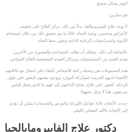
النوم بشكل صحيح
قم بتمارين
لا يوجد علاج للفيبروميالغيا. بدلاً من ذلك، يركز العلاج على تخفيف
الأعراض وتحسين نوعية الحياة. غالبًا ما يتم تحقيق ذلك من خلال استخدام
الأدوية واستراتيجيات الرعاية الذاتية وتغيير نمط الحياة
بالإضافة إلى ذلك، يمكنك أن تطلب المساعدة والمشورة من الآخرين.
تقدم العديد من المستشفيات ومراكز الصحة المجتمعية العلاج الجماعي
هذه المجموعات هي وسيلة رائعة للأشخاص للبقاء على اتصال مع عائلاتهم.
الأعضاء لديهم الفرصة لمشاركة الموارد وتوجيه بعضهم البعض على طول
الرحلة. للعثور على علاج، يحتاج الباحثون إلى فهم ما الذي يجعل الناس
يمرضون. هذا لا يزال مجهولا
حددت الأبحاث ثلاثة عوامل (الوراثة والمرض والصدمات) يمكن أن تؤدي
إلى الإصابة بالألم العضلي الليفي
دكتور علاج الفايبرومايالجيا