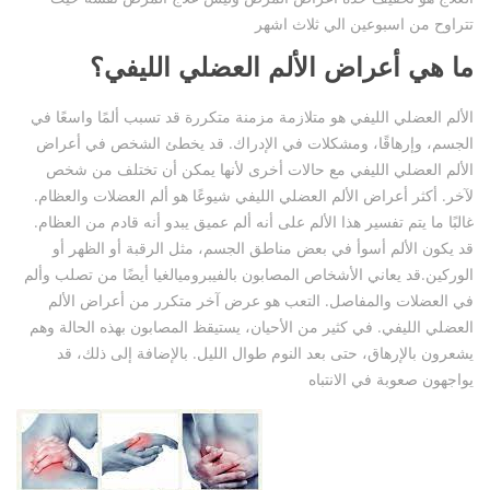
تتراوح من اسبوعين الي ثلاث اشهر
ما هي أعراض الألم العضلي الليفي؟
الألم العضلي الليفي هو متلازمة مزمنة متكررة قد تسبب ألمًا واسعًا في
الجسم، وإرهاقًا، ومشكلات في الإدراك. قد يخطئ الشخص في أعراض
الألم العضلي الليفي مع حالات أخرى لأنها يمكن أن تختلف من شخص
لآخر. أكثر أعراض الألم العضلي الليفي شيوعًا هو ألم العضلات والعظام.
غالبًا ما يتم تفسير هذا الألم على أنه ألم عميق يبدو أنه قادم من العظام.
قد يكون الألم أسوأ في بعض مناطق الجسم، مثل الرقبة أو الظهر أو
الوركين.قد يعاني الأشخاص المصابون بالفيبروميالغيا أيضًا من تصلب وألم
في العضلات والمفاصل. التعب هو عرض آخر متكرر من أعراض الألم
العضلي الليفي. في كثير من الأحيان، يستيقظ المصابون بهذه الحالة وهم
يشعرون بالإرهاق، حتى بعد النوم طوال الليل. بالإضافة إلى ذلك، قد
يواجهون صعوبة في الانتباه