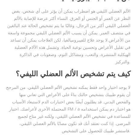
الألم العضلي الليفي هو اضطراب يمكن أن يؤثر على أي شخص، بغض
النظر عن العمر أو الجنس أو العرق. النساء أكثر عرضة للإصابة بالألم
العضلي الليفي أكثر من الرجال، وغالبًا ما يتم تشخيص الحالة عند البالغين
في منتصف العمر. يمكن أن يسبب الألم العضلي الليفي مجموعة واسعة
من الأعراض.لا يوجد علاج للفيبروميالغيا، لكن العلاجات يمكن أن تساعد
في تقليل الأعراض وتحسين نوعية الحياة. وتشمل هذه الآلام العضلية
الهيكلية المنتشرة، والتعب، ومشاكل النوم، وصعوبات في الذاكرة
والتركيز.
كيف يتم تشخيص الألم العضلي الليفي؟
لا يوجد اختبار واحد فقط يمكنه تشخيص الألم العضلي الليفي. من المرجح
أن يقوم طبيبك بتشخيص حالتك بناءً على الأعراض التي تعاني منها
والفحص البدني. قد يطلبون أيضًا بعض اختبارات الدم لاستبعاد الأسباب
المحتملة الأخرى لأعراضك. اختبار FM / a هو اختبار دم يمكن استخدامه
للمساعدة في تشخيص الألم العضلي الليفي، ولكنه غير متاح لجميع
المرضى. إذا كنت تعتقد أنك قد تكون مصابًا بالألم العضلي الليفي،
فاستشر طبيبك للحصول على التشخيص.