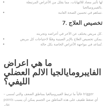
لها تأثير مضاد للالتهابات، مما يقلل من الأعراض المرتبطة
بالفيبروميالجيا.
تساهم في تحسين الصحة العامة.
تخصيص العلاج
7.
كل مريض يختلف عن الآخر في أعراضه وتجربته.
يمكن تخصيص العلاج بالإبر الصينية وفقًا لاحتياجات كل مريض.
تُساعد في مواجهة الأعراض الخاصة بكل حالة.
ما هي اعراض
الفايبرومايالجيا الالم العضلي
الليفي؟
– غالباً ما ترتبط الفيبروميالغيا بمناطق الضعف والتي تُسمى trigger
points أي ضغط طفيف على هذه المناطق من الجسم يمكن أن يسبب
الألم