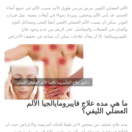
الألم العضلي الليفي مرض مزمن طويل الأمد يسبب الألم في جميع أنحاء
الجسم. قد يأتي الألم ويختفي، ويزداد سوءًا في أوقات معينة، مثل فترات
التوتر. يمكن أن يسبب الألم العضلي الليفي أيضًا التعب ومشاكل النوم
والحنان في العضلات والمفاصل. على الرغم من عدم وجود علاج
للفيبروميالغيا، إلا أن هناك علاجات يمكن أن تساعد في تخفيف الأعراض.
دكتور علاج الفايبرومايالجيا الألم العضلي الليفي
ما هي مده علاج فايبرومايالجيا الألم
العضلي الليفي؟
مده علاج تختلف من شخص لاخر طبقا للحاله المرضيه والاعراض حيث ان
العلاج هو تخفيف حده اعراض المرض وليس علاج المرض نفسه حيث