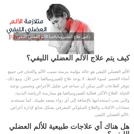
دكتور علاج الفايبرومايالجيا الألم العضلي الليفي
كيف يتم علاج الألم العضلي الليفي؟
الألم العضلي الليفي هو حالة مؤلمة مزمنة تسبب الألم والحنان في جميع
أنحاء الجسم. لسوء الحظ، لا يوجد علاج للفيبروميالغيا حتى الآن. ومع ذلك،
تتوفر العلاجات التي يمكن أن تساعد في تقليل الأعراض وتحسين نوعية
الحياة. العلاج الأكثر فعالية للفيبروميالغيا هو ممارسة الرياضة البدنية،
والتي يجب استخدامها بالإضافة إلى أي دواء يصفه طبيبك. كما تستخدم
مضادات الاكتئاب والعلاج السلوكي المعرفي بشكل شائع لإدارة أعراض
الألم العضلي الليفي.
هل هناك أي علاجات طبيعية للألم العضلي