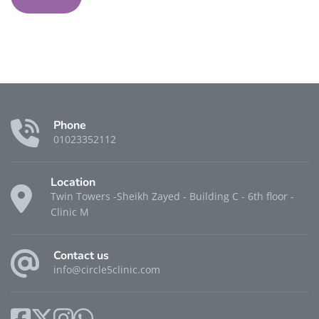
Phone
01023352112
Location
Twin Towers -Sheikh Zayed - Building C - 6th floor -
Clinic M
Contact us
info@circle5clinic.com