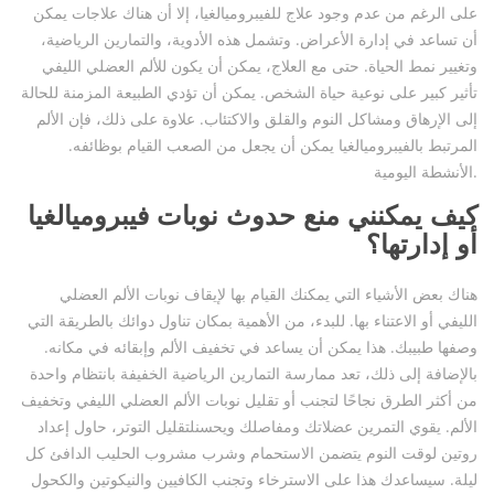
على الرغم من عدم وجود علاج للفيبروميالغيا، إلا أن هناك علاجات يمكن
أن تساعد في إدارة الأعراض. وتشمل هذه الأدوية، والتمارين الرياضية،
وتغيير نمط الحياة. حتى مع العلاج، يمكن أن يكون للألم العضلي الليفي
تأثير كبير على نوعية حياة الشخص. يمكن أن تؤدي الطبيعة المزمنة للحالة
إلى الإرهاق ومشاكل النوم والقلق والاكتئاب. علاوة على ذلك، فإن الألم
المرتبط بالفيبروميالغيا يمكن أن يجعل من الصعب القيام بوظائفه.
الأنشطة اليومية.
كيف يمكنني منع حدوث نوبات فيبروميالغيا
أو إدارتها؟
هناك بعض الأشياء التي يمكنك القيام بها لإيقاف نوبات الألم العضلي
الليفي أو الاعتناء بها. للبدء، من الأهمية بمكان تناول دوائك بالطريقة التي
وصفها طبيبك. هذا يمكن أن يساعد في تخفيف الألم وإبقائه في مكانه.
بالإضافة إلى ذلك، تعد ممارسة التمارين الرياضية الخفيفة بانتظام واحدة
من أكثر الطرق نجاحًا لتجنب أو تقليل نوبات الألم العضلي الليفي وتخفيف
الألم. يقوي التمرين عضلاتك ومفاصلك ويحسنلتقليل التوتر، حاول إعداد
روتين لوقت النوم يتضمن الاستحمام وشرب مشروب الحليب الدافئ كل
ليلة. سيساعدك هذا على الاسترخاء وتجنب الكافيين والنيكوتين والكحول