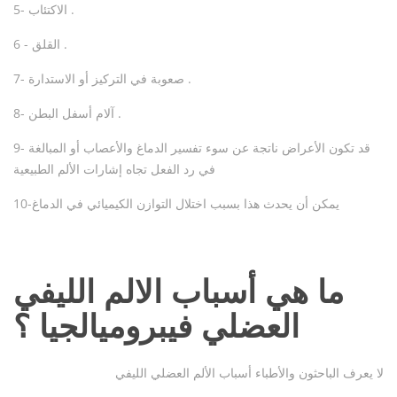
5- الاكتئاب .
6 - القلق .
7- صعوبة في التركيز أو الاستدارة .
8- آلام أسفل البطن .
9- قد تكون الأعراض ناتجة عن سوء تفسير الدماغ والأعصاب أو المبالغة
في رد الفعل تجاه إشارات الألم الطبيعية
10-يمكن أن يحدث هذا بسبب اختلال التوازن الكيميائي في الدماغ
ما هي أسباب الالم الليفي
العضلي فيبروميالجيا ؟
لا يعرف الباحثون والأطباء أسباب الألم العضلي الليفي