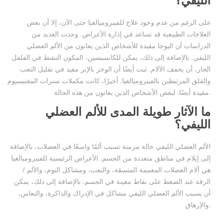
الليفي؟
على الرغم من عدم وجود علاج للفيبروميالغيا حتى الآن، إلا أن بعض
العلاجات الطبيعية قد تساعد في إدارة الأعراض. وجدت العديد من
الدراسات أن اليوجا مفيدة للأشخاص الذين يعانون من الألم العضلي
الليفي. بالإضافة إلى ذلك، يمكن للكابسيسين، المكون النشط في الفلفل
الحار، أن يخفف الآلام. ثبت أيضًا أن الوخز بالإبر مفيد في تقليل التعب
والقلق المرتبطين بالفيبروميالغيا. أخيرًا، كانت مكملات سترات المغنيسيوم
مفيدة أيضًا. لبعض الأشخاص الذين يعانون من هذه الحالة.
ما الآثار طويلة المدى للألم العضلي
الليفي؟
الألم العضلي الليفي حالة مزمنة تسبب ألمًا واسعًا في العضلات، بالإضافة
إلى إيلام في مناطق متعددة من الجسم. الأعراض الرئيسية للفيبروميالغيا
هي آلام العضلات المعممة المتسقة، والتعب، ومشاكل النوم، والألم /
الرقة عند الضغط على نقاط معينة في الجسم. بالإضافة إلى ذلك، يمكن
أن يسبب الألم العضلي الليفي مشاكل في الإدراك والذاكرة، والنعاس،
والإرهاق.