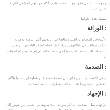
ومع ذلك، بفضل عقود من البحث، نقترب أكثر من فهم العوامل التي قد
تتآمر لتسببه
تشمل هذه العوامل
الوراثة :
الأشخاص المصابون بالفيبروميالغيا في عائلاتهم أكثر عرضة للإصابة
بالفيبروميالغيا في عائلاتهمسيزداد خطر إصابتكيعتقد الباحثون أن بعض
الطفرات الجينية قد تلعب دورًا في هذه الحالة. لم يتم تحديد هذه الجينات
بعد
الصدمة :
يمكن للأشخاص الذين عانوا من صدمة جسدية أو عقلية أن يصابوا بالألم
العضلي الليفيترتبط هذه الحالة باضطراب ما بعد الصدمة
الإجهاد :
الإجهاد، مثل الصدمة، له آثار طويلة المدى، ويعاني الجسم من شهور إلى