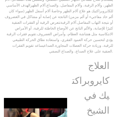
الظهر، وآلام الرقبة، وآلام المفاصل، والصداع.آلام الظهرالهدف الأساسي
للكايروبراكتيك هو علاج آلام الظهر وخاصةً آلام أسفل الظهر (سواء كان
ألم حاد مفاجيء أو ألم مزمن) الناتجة عن إصابة أو مشاكل في الغضروف
أو نتيجة التهاب المفاصل.آلام الرقبةتتعرض الرقبة أو الفقرات العنقية
كثيرًا للإصابة، والألم الناتج عن الأوضاع الخاطئة للرقبة، أو الأمراض
الانتكاسية مثل هشاشة العظام، وأمراض الغضروف.تقويم فقرات الرقبة
يؤدي لتحسين حركة العمود الفقري، واستعادة نطاق الحركة الطبيعي
للرقبة، وزيادة حركة العضلات المجاورة.الصداعيساعد تقويم الفقرات
العنقية على علاج الصداع، والصداع النصفي.
العلاج
كايروبراكت
يك في
الشيخ