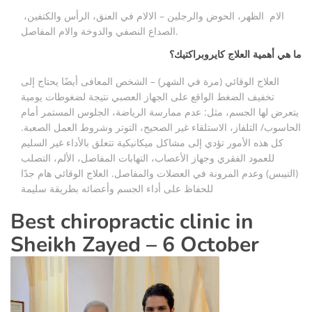
الام الظهر، الحوض والرجلين – الالام في العنق، الرأس والكتفين،
الصداع النصفي والدوخة والام المفاصل.
ما هي أهمية العلاج كايروبراكتيك؟
العلاج الوقائي (مرة في الشهر) – الشخص المعافى أيضًا يحتاج إلى
تخفيف الضغط الواقع على الجهاز العصبي نتيجة لضغوطات يومية
يتعرض لها الجسم، مثل: عدم ممارسة الرياضة، الجلوس المستمر أمام
الحاسوب/ التلفاز، الاستلقاء غير الصحيح، التوتر وشروط العمل الصعبة.
كل هذه الأمور تؤدي إلى مشاكل ميكانيكية تتعلق بالأداء غير السليم
للعمود الفقري وجهاز الأعصاب، التهابات المفاصل، الألم، التصلب
(التيبس) وعدم المرونة في العضلات والمفاصل. العلاج الوقائي هام جدًا
للحفاظ على أداء الجسم وأعضائه بطريقة سليمة
Best chiropractic clinic in
Sheikh Zayed – 6 October