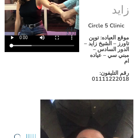
زايد
Circle 5 Clinic
موقع العياده
: توين
تاورز – الشيخ زايد –
الدور السادس –
مبني سي – عياده
ام
رقم التليفون
:
01111222018