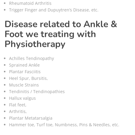
Rheumatoid Arthritis
Trigger Finger and Dupuytren’s Disease, etc.
Disease related to Ankle &
Foot we treating with
Physiotherapy
Achilles Tendinopathy
Sprained Ankle
Plantar Fasciitis
Heel Spur, Bursitis,
Muscle Strains
Tendinitis / Tendinopathies
Hallux valgus
Flat feet,
Arthritis,
Plantar Metatarsalgia
Hammer toe, Turf toe, Numbness, Pins & Needles, etc.