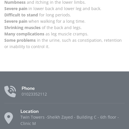
Numbness
and itching in the lower limbs.
Severe pain
in lower back and lower leg and back.
Difficult to stand
for long periods.
Severe pain
when walking for a long time.
Shrinking muscles
of the back and legs.
Many complications
as leg muscle cramps.
Some problems
in the urine, such as constipation, retention
or inability to control it.
Phone
01023352112
Location
Twin Towers -Sheikh Zayed - Building C - 6th floor -
Clinic M