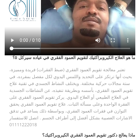
ما هو العلاج الكيروبراكتيك لتقويم العمود الفقري في عياده سيركل ٥؟
تعتبر معالجة تقويم العمود الفقري (ضبط الفقرات) فريدة ومميزة،
بحيث أنها ترتكز على التحديد واللمس اليدوي لكل مفصل بمفرده، في
ستة مجالات حركية مختلفة. ويختلف النشاط الجسدي في تقنية علاج
تقويم العمود الفقري، بأسسه وبطريقة تنفيذه، عن النشاطات الجسدية
في العلاج الطبيعي أو العلاج اليدوي. يركز تقويم العمود الفقري على
الفقرة الواحدة وعلى مسألة الثبات. علاج تقويم العمود الفقري يحقق
التوازن في فقرات العمود الفقري، وبواسطة ذلك يساعد في تدفق
الاشارات العصبية بشكل أفضل إلى أطراف الجسم . اتصل للاستفسار
01111222018
ماذا يعالج دكتور تقويم العمود الفقري الكيروبراكتيك؟