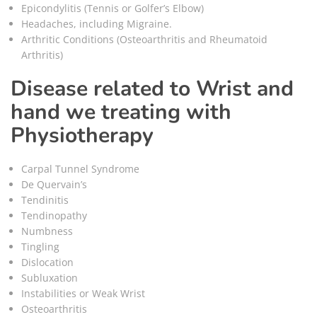
Epicondylitis (Tennis or Golfer’s Elbow)
Headaches, including Migraine.
Arthritic Conditions (Osteoarthritis and Rheumatoid
Arthritis)
Disease related to Wrist and
hand we treating with
Physiotherapy
Carpal Tunnel Syndrome
De Quervain’s
Tendinitis
Tendinopathy
Numbness
Tingling
Dislocation
Subluxation
Instabilities or Weak Wrist
Osteoarthritis